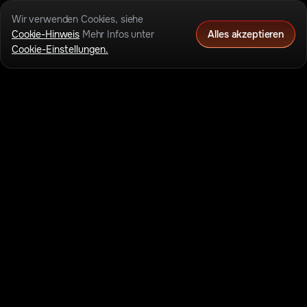
Wir verwenden Cookies, siehe
Cookie-Hinweis
Mehr Infos unter
Alles akzeptieren
Cookie-Einstellungen.