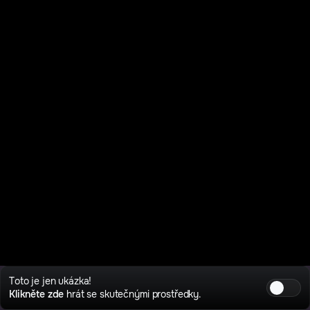
Toto je jen ukázka!
Klikněte zde
hrát se skutečnými prostředky.