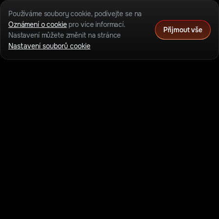
Používáme soubory cookie, podívejte se na
Oznámení o cookie
pro více informací.
Přijmout vše
Nastavení můžete změnit na stránce
Nastavení souborů cookie