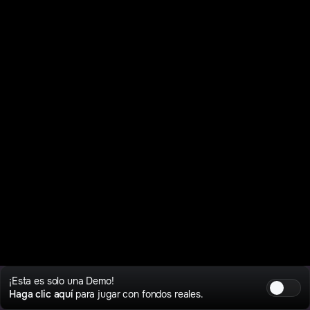
¡Esta es solo una Demo!
Haga clic aquí
para jugar con fondos reales.