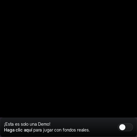
¡Esta es solo una Demo!
Haga clic aquí
para jugar con fondos reales.