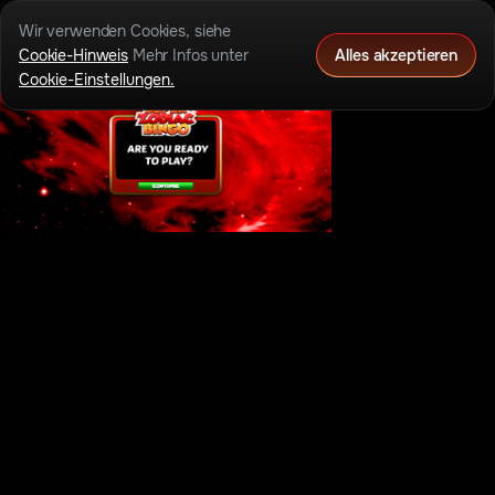
Wir verwenden Cookies, siehe
Cookie-Hinweis
Mehr Infos unter
Alles akzeptieren
Cookie-Einstellungen.