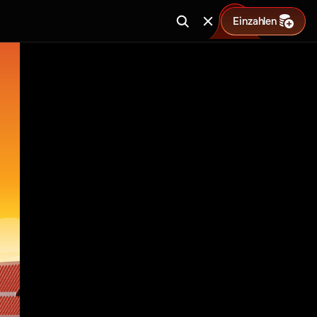
Einzahlen