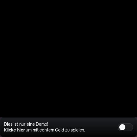
Dies ist nur eine Demo!
Klicke hier
um mit echtem Geld zu spielen.