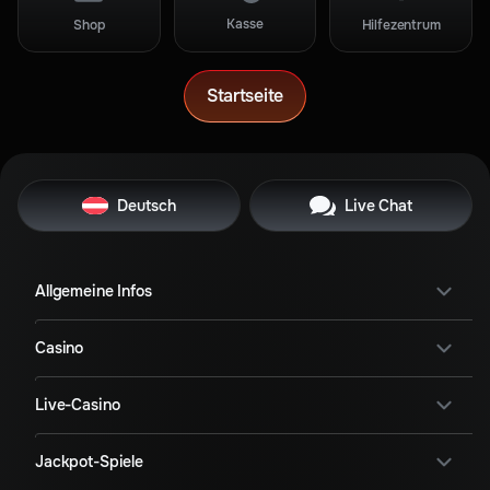
Kasse
Shop
Hilfezentrum
Startseite
Deutsch
Live Chat
Allgemeine Infos
Casino
Live-Casino
Jackpot-Spiele