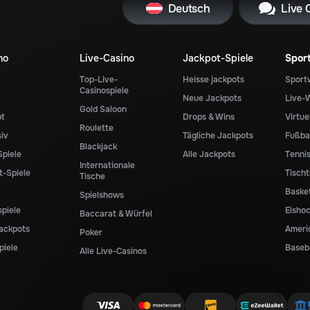
Deutsch
Live 
no
Live-Casino
Jackpot-Spiele
Spor
Top-Live-
Heisse jackpots
Sport
Casinospiele
Neue Jackpots
Live-
Gold Saloon
bt
Drops & Wins
Virtue
Roulette
siv
Tägliche Jackpots
Fußbal
Blackjack
Spiele
Alle Jackpots
Tenni
Internationale
t-Spiele
Tischt
Tische
Basket
Spielshows
spiele
Eisho
Baccarat & Würfel
Jackpots
Ameri
Poker
piele
Baseba
Alle Live-Casinos