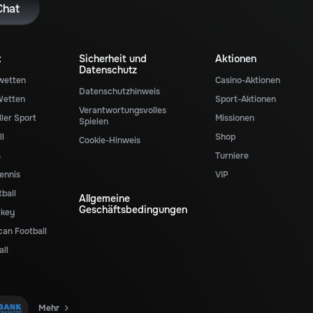
Chat
t
Sicherheit und
Aktionen
Datenschutz
wetten
Casino-Aktionen
Datenschutzhinweis
Wetten
Sport-Aktionen
Verantwortungsvolles
ller Sport
Missionen
Spielen
l
Shop
Cookie-Hinweis
s
Turniere
ennis
VIP
ball
Allgemeine
Geschäftsbedingungen
ckey
can Football
ll
Zahlungen
Mehr