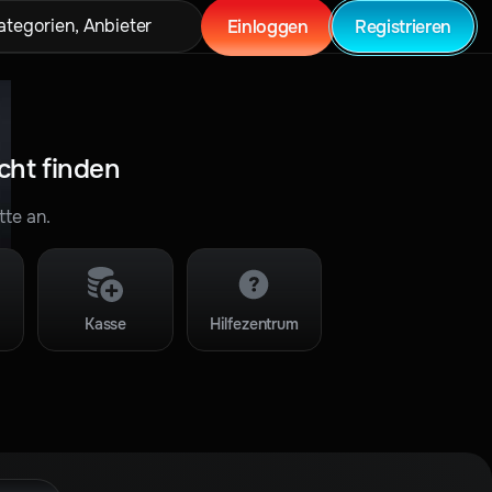
Kategorien, Anbieter
Einloggen
Registrieren
cht finden
tte an.
Kasse
Hilfezentrum